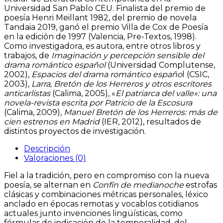
Universidad San Pablo CEU. Finalista del premio de
poesía Henri Meillant 1982, del premio de novela
Tandaia 2019, ganó el premio Villa de Cox de Poesía
en la edición de 1997 (Valencia, Pre-Textos, 1998).
Como investigadora, es autora, entre otros libros y
trabajos, de
Imaginación y percepción sensible del
drama romántico español
(Universidad Complutense,
2002),
Espacios del drama romántico españo
l (CSIC,
2003),
Larra, Bretón de los Herreros y otros escritores
anticarlistas
(Calima, 2005), «
El patriarca del valle»: una
novela-revista escrita por Patricio de la Escosura
(Calima, 2009),
Manuel Bretón de los Herreros: más de
cien estrenos en Madrid
(IER, 2012), resultados de
distintos proyectos de investigación.
Descripción
Valoraciones (0)
Fiel a la tradición, pero en compromiso con la nueva
poesía, se alternan en
Confín de medianoche
estrofas
clásicas y combinaciones métricas personales, léxico
anclado en épocas remotas y vocablos cotidianos
actuales junto invenciones lingüísticas, como
fórmulas de indicación de la temporalidad, del