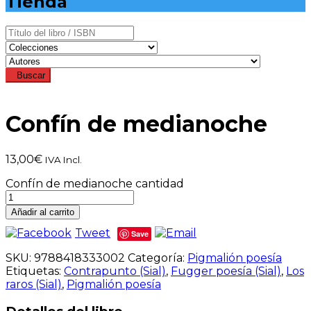
Tienda
Buscar
Confín de medianoche
13,00
€
IVA Incl.
Confín de medianoche cantidad
Añadir al carrito
Tweet
Save
SKU:
9788418333002
Categoría:
Pigmalión poesía
Etiquetas:
Contrapunto (Sial)
,
Fugger poesía (Sial)
,
Los
raros (Sial)
,
Pigmalión poesía