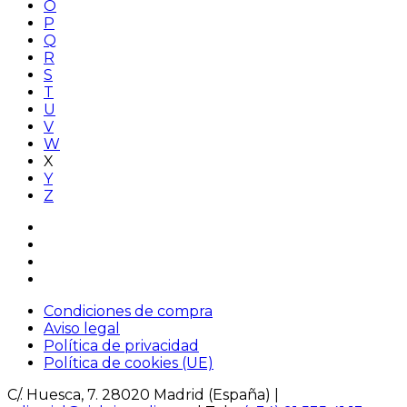
O
P
Q
R
S
T
U
V
W
X
Y
Z
Condiciones de compra
Aviso legal
Política de privacidad
Política de cookies (UE)
C/. Huesca, 7. 28020 Madrid (España) |