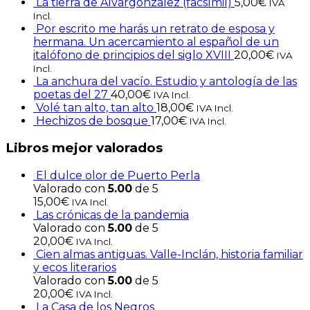
La tierra de Alvargonzalez (facsímil)
5,00
€
IVA
Incl.
Por escrito me harás un retrato de esposa y
hermana. Un acercamiento al español de un
italófono de principios del siglo XVIII
20,00
€
IVA
Incl.
La anchura del vacío. Estudio y antología de las
poetas del 27
40,00
€
IVA Incl.
Volé tan alto, tan alto
18,00
€
IVA Incl.
Hechizos de bosque
17,00
€
IVA Incl.
Libros mejor valorados
El dulce olor de Puerto Perla
Valorado con
5.00
de 5
15,00
€
IVA Incl.
Las crónicas de la pandemia
Valorado con
5.00
de 5
20,00
€
IVA Incl.
Cien almas antiguas. Valle-Inclán, historia familiar
y ecos literarios
Valorado con
5.00
de 5
20,00
€
IVA Incl.
La Casa de los Negros