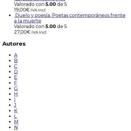
Valorado con
5.00
de 5
19,00
€
IVA Incl.
Duelo y poesía. Poetas contemporáneos frente
a la muerte
Valorado con
5.00
de 5
27,00
€
IVA Incl.
Autores
A
B
C
D
E
F
G
H
I
J
K
L
M
N