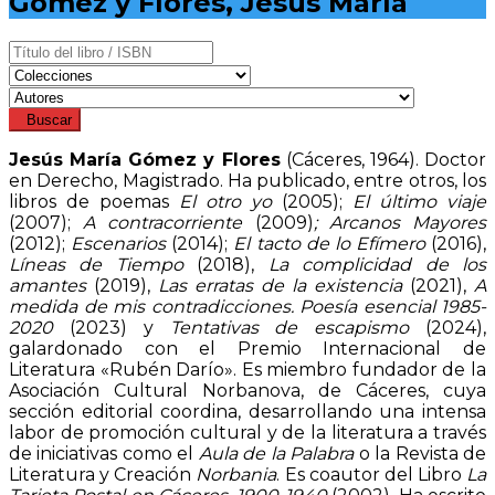
Gómez y Flores, Jesús María
Buscar
Jesús María Gómez y Flores
(Cáceres, 1964). Doctor
en Derecho, Magistrado. Ha publicado, entre otros, los
libros de poemas
El otro yo
(2005);
El último viaje
(2007);
A contracorriente
(2009)
; Arcanos Mayores
(2012);
Escenarios
(2014);
El tacto de lo Efímero
(2016),
Líneas de Tiempo
(2018),
La complicidad de los
amantes
(2019),
Las erratas de la existencia
(2021),
A
medida de mis contradicciones. Poesía esencial 1985-
2020
(2023) y
Tentativas de escapismo
(2024),
galardonado con el Premio Internacional de
Literatura «Rubén Darío». Es miembro fundador de la
Asociación Cultural Norbanova, de Cáceres, cuya
sección editorial coordina, desarrollando una intensa
labor de promoción cultural y de la literatura a través
de iniciativas como el
Aula de la Palabra
o la Revista de
Literatura y Creación
Norbania
. Es coautor del Libro
La