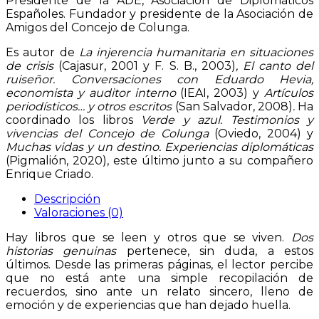
Presidente de la ADE, Asociación de Diplomáticos
Españoles. Fundador y presidente de la Asociación de
Amigos del Concejo de Colunga.
Es autor de
La injerencia humanitaria en situaciones
de crisis
(Cajasur, 2001 y F. S. B., 2003)
,
El canto del
ruiseñor. Conversaciones con Eduardo Hevia,
economista y auditor interno
(IEAI, 2003)
y
Artículos
periodísticos… y otros escritos
(San Salvador, 2008)
.
Ha
coordinado los libros
Verde y azul. Testimonios y
vivencias del Concejo de Colunga
(Oviedo, 2004) y
Muchas vidas y un destino. Experiencias diplomáticas
(Pigmalión, 2020), este último junto a su compañero
Enrique Criado.
Descripción
Valoraciones (0)
Hay libros que se leen y otros que se viven.
Dos
historias genuinas
pertenece, sin duda, a estos
últimos. Desde las primeras páginas, el lector percibe
que no está ante una simple recopilación de
recuerdos, sino ante un relato sincero, lleno de
emoción y de experiencias que han dejado huella.